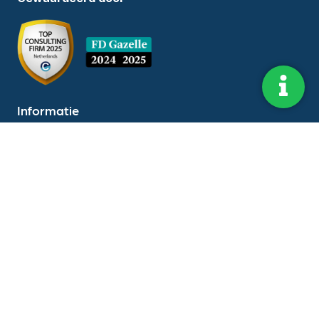
Informatie
Hoofdkantoor:
Dorpstraat 173 5504HE,
Veldhoven
KvK-nummer:
55409008
BTW-nummer:
NL8516.95358B01
Volg ons op LinkedIn
Volg ons op Instagram