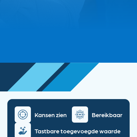
Kansen zien
Bereikbaar
Tastbare toegevoegde waarde