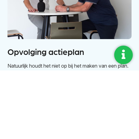
Opvolging actieplan
Natuurlijk houdt het niet op bij het maken van een plan.
De kracht zit in de uitvoering.
In de HKB Methode wordt gebruik gemaakt van het
DaVinci bedrijfsverbeterprogramma. Dit
begeleidingsprogramma is ontwikkeld om te borgen dat
de gekozen strategie ook daadwerkelijk wordt
uitgevoerd.
We maken samen de acties concreet en wij voorzien je