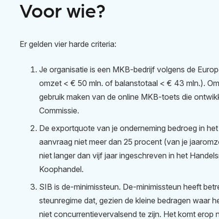
Voor wie?
Er gelden vier harde criteria:
Je organisatie is een MKB-bedrijf volgens de Europe
omzet < € 50 mln. of balanstotaal < € 43 mln.). Om 
gebruik maken van de online MKB-toets die ontwik
Commissie.
De exportquote van je onderneming bedroeg in het
aanvraag niet meer dan 25 procent (van je jaaromze
niet langer dan vijf jaar ingeschreven in het Hande
Koophandel.
SIB is de-minimissteun. De-minimissteun heeft bet
steunregime dat, gezien de kleine bedragen waar h
niet concurrentievervalsend te zijn. Het komt erop n