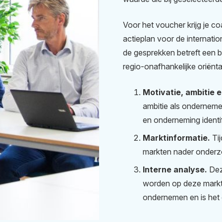
Voor het voucher krijg je c
actieplan voor de internati
de gesprekken betreft een b
regio-onafhankelijke oriënta
Motivatie, ambitie
ambitie als onderneme
en onderneming identif
Marktinformatie.
Ti
markten nader onderz
Interne analyse.
Dez
worden op deze markten
ondernemen en is het 