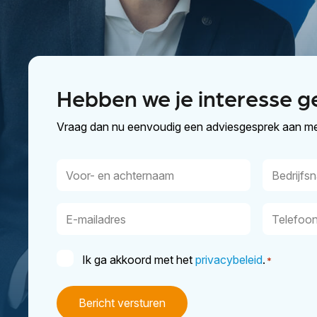
Hebben we je interesse g
Vraag dan nu eenvoudig een adviesgesprek aan me
Voor-
Bedrijfsn
en
achternaam
E-
Telefoon
mailadres
Instemming
Ik ga akkoord met het
privacybeleid
.
*
*