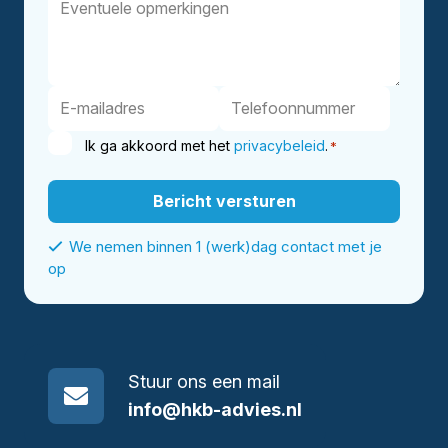
Ik ga akkoord met het
privacybeleid
.
*
We nemen binnen 1 (werk)dag contact met je
op
Stuur ons een mail
info@hkb-advies.nl