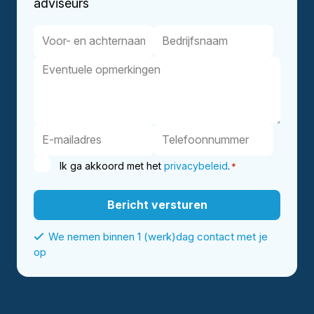
adviseurs
Ik ga akkoord met het
privacybeleid
.
*
We nemen binnen 1 (werk)dag contact met je
op