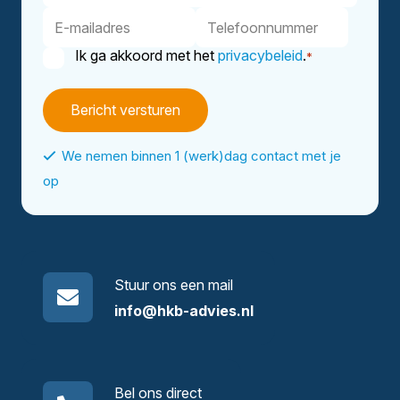
E-
Telefoonnummer
mailadres
Ik ga akkoord met het
privacybeleid
.
*
Instemming
*
We nemen binnen 1 (werk)dag contact met je
op
Stuur ons een mail
info@hkb-advies.nl
Bel ons direct