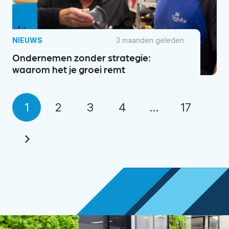
NIEUWS
3 maanden geleden
Ondernemen zonder strategie:
waarom het je groei remt
1
2
3
4
…
17