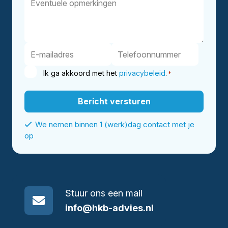
Ik ga akkoord met het
privacybeleid
.
*
We nemen binnen 1 (werk)dag contact met je
op
Stuur ons een mail
info@hkb-advies.nl